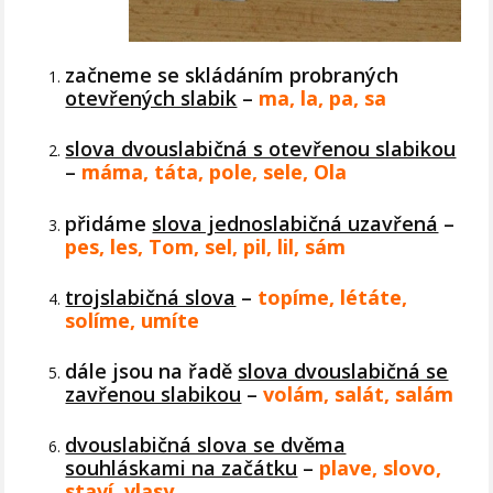
začneme se skládáním probraných
otevřených slabik
–
ma, la, pa, sa
slova dvouslabičná s otevřenou slabikou
–
máma, táta, pole, sele, Ola
přidáme
slova jednoslabičná uzavřená
–
pes, les, Tom, sel, pil, lil, sám
trojslabičná slova
–
topíme, létáte,
solíme, umíte
dále jsou na řadě
slova dvouslabičná se
zavřenou slabikou
–
volám, salát, salám
dvouslabičná slova se dvěma
souhláskami na začátku
–
plave, slovo,
staví, vlasy