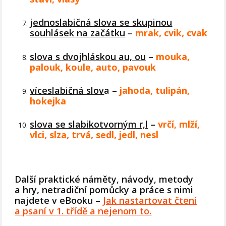
jednoslabičná slova se skupinou
souhlásek na začátku
–
mrak, cvik, cvak
slova s dvojhláskou au, ou
–
mouka,
palouk, koule, auto, pavouk
víceslabičná slov
a –
jahoda, tulipán,
hokejka
slova se slabikotvorným r,l
–
vrčí, mlží,
vlci, slza, trvá, sedl, jedl, nesl
Další praktické náměty, návody, metody
a hry, netradiční pomůcky a práce s nimi
najdete v eBooku –
Jak nastartovat čtení
a psaní v 1. třídě a nejenom to.