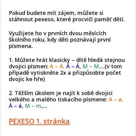
Pokud budete mít zájem, můžete si
stáhnout pexeso, které procvičí paměť dětí.
Využijete ho v prvních dvou měsících
školního roku, kdy děti poznávají první
písmena.
1. Můžete hrát klasicky – dítě hledá stejnou
dvojici písmen:
A – A,
Á – Á,
M – M,
…(v tom
případě vytiskněte 2x a přizpůsobte počet
dvojic ke hře)
2. Těžším úkolem je najít k sobě dvojici
velkého a malého tiskacího písmene:
A – a,
Á – á
,
M – m
,…
PEXESO 1. stránka