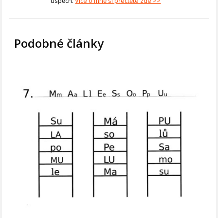
úspěch.
Více o mně si přečtěte zde >>
Podobné články