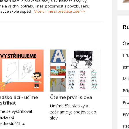
ělím se s vámi o praktické rady a zkušenosti z výuky
iné a všichni potřebují naši pozornost a povzbuzení.
at ve škole úspěch.
Více o mně si přečtěte zde >>
R
Čte
Hr
Je
Ma
Pří
edškoláci - učíme
Čteme první slova
 stříhat
Pro
Umíme číst slabiky a
me se vystřihovat
začínáme je spojovat do
Pr
ázky od
slov.
jednoduššího.
Psa