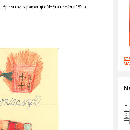
 Lépe si tak zapamatují důležitá telefonní čísla.
ST
MA
Ne