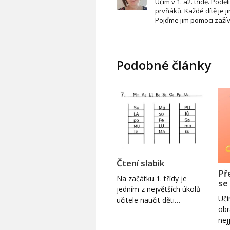
Učím v 1. a2. třídě. Pod
prvňáků. Každé dítě je j
Pojďme jim pomoci zažív
Podobné články
Čtení slabik
Př
Na začátku 1. třídy je
se
jedním z největších úkolů
Učí
učitele naučit děti…
obr
nej