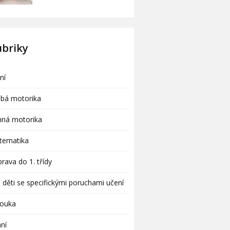
ubriky
ní
ubá motorika
mná motorika
tematika
prava do 1. třídy
 děti se specifickými poruchami učení
vouka
ní