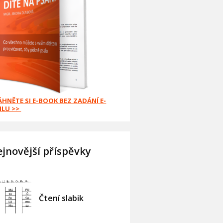
ÁHNĚTE SI E-BOOK BEZ ZADÁNÍ E-
ILU >>
jnovější příspěvky
Čtení slabik