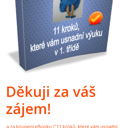
Děkuji za váš
zájem!
a za koupení eBooku \"11 kroků, které vám usnadní