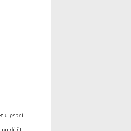
t u psaní
mu dítěti