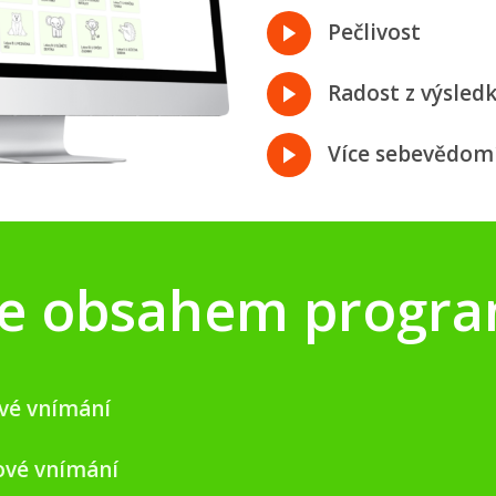
Pečlivost
Radost z výsled
Více sebevědom
je obsahem progr
vé vnímání
ové vnímání