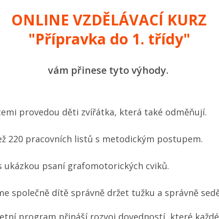
ONLINE VZDĚLÁVACÍ KURZ
"Přípravka do 1. třídy"
vám přinese tyto výhody.
cemi provedou děti zvířátka, která také odměňují.
ež 220 pracovních listů s metodickým postupem.
s ukázkou psaní grafomotorických cviků.
e společně dítě správně držet tužku a správně sedě
tní program přináší rozvoj dovedností, které každé