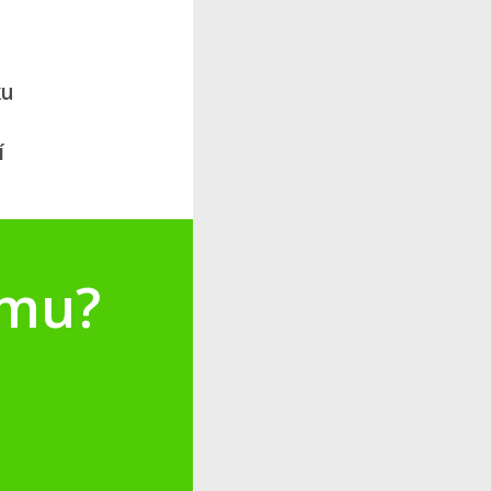
ku
í
amu?