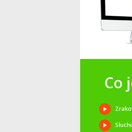
Co 
Zrako
Sluch