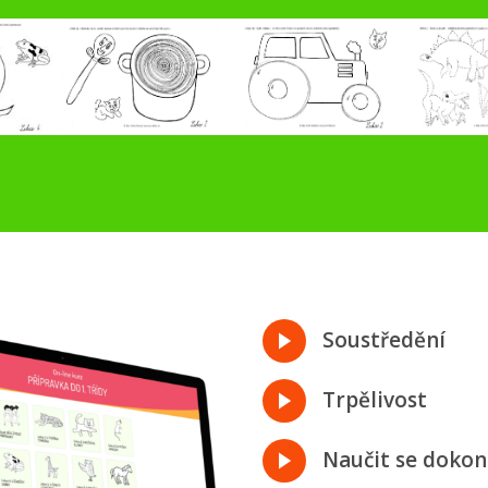
Soustředění
Trpělivost
Naučit se dokonč