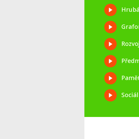
Hrubá
Grafo
Rozvo
Předm
Paměť
Sociál