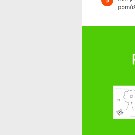
5
pomůže