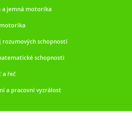
 a jemná motorika
motorika
j rozumových schopností
atematické schopnosti
 a řeč
ní a pracovní vyzrálost