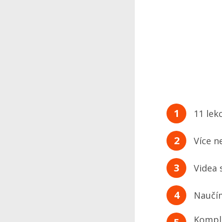
1
11 lek
2
Více n
3
Videa 
4
Naučím
Komple